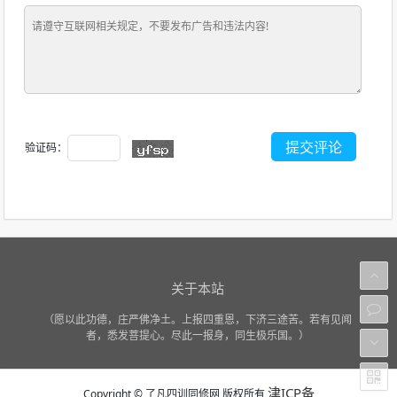
验证码：
关于本站
（愿以此功德，庄严佛净土。上报四重恩，下济三途苦。若有见闻
者，悉发菩提心。尽此一报身，同生极乐国。）
津ICP备
Copyright
©
了凡四训同修网 版权所有