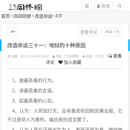
登录
首页
四训同修
改造命运
>
>
> 正文
A+
查看评论
阅读
178
改造命运三十一：地狱的十种原因
查看
日期：2017-12-26 09:59:42
作者：了凡同修网
浏览：
178 次
评论
加入收藏
1、做最恶毒的行为。
2、讲最恶毒的言语。
3、起最恶毒的心念。
4、认为：人死如灯灭，没有善恶轮回和因果业报，它
不过是劝人为善所，编出来的谎言罢了。
5、认为人死后还是出生为人，畜死还是为畜，做好做