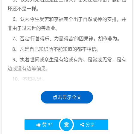
坏还不是一样。
6、认为今生受苦和享福完全出于自然或神的安排，并
非由于过去世的善恶业。
7、否定‘行善得乐、为恶得苦’的因果律，胡作非为。
8、凡是自己知识所不能知道的都不相信。
9、执着世间或众生是有始或有终、是常或无常，是有
边或没有边等偏见。
10、不知报恩。
点击显示全文
赞
31
赏
分享